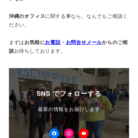
沖縄のオフィス
に関する事なら、なんでもご相談く
ださい。
まずは
お気軽に
お電話
・
お問合せメール
からのご相
談
お待ちしております。
SNS でフォローする
最新の情報をお届けします
facebook
Instagram
YouTube