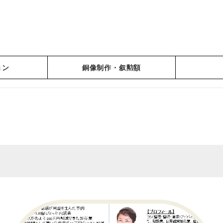
ョン
銅像制作・叙勲額