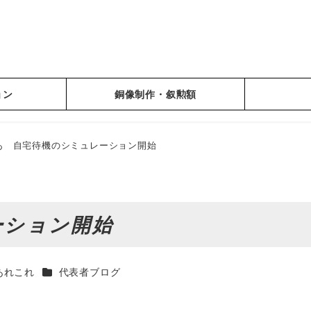
ョン
銅像制作・叙勲額
あ 自宅待機のシミュレーション開始
ーション開始
カテゴリー
あれこれ
代表者ブログ