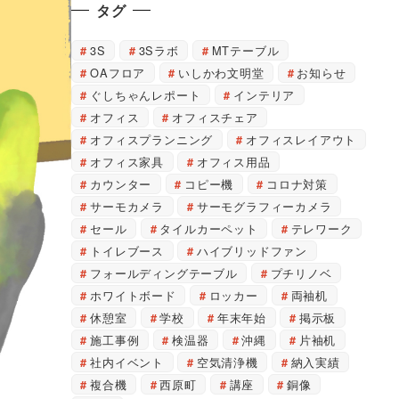
タグ
3S
3Sラボ
MTテーブル
OAフロア
いしかわ文明堂
お知らせ
ぐしちゃんレポート
インテリア
オフィス
オフィスチェア
オフィスプランニング
オフィスレイアウト
オフィス家具
オフィス用品
カウンター
コピー機
コロナ対策
サーモカメラ
サーモグラフィーカメラ
セール
タイルカーペット
テレワーク
トイレブース
ハイブリッドファン
フォールディングテーブル
プチリノベ
ホワイトボード
ロッカー
両袖机
休憩室
学校
年末年始
掲示板
施工事例
検温器
沖縄
片袖机
社内イベント
空気清浄機
納入実績
複合機
西原町
講座
銅像