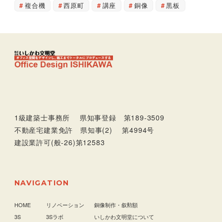
複合機
西原町
講座
銅像
黒板
1級建築士事務所 県知事登録 第189-3509
不動産宅建業免許 県知事(2) 第4994号
建設業許可(般-26)第12583
NAVIGATION
HOME
リノベーション
銅像制作・叙勲額
3S
3Sラボ
いしかわ文明堂について