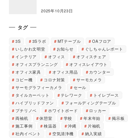
2025年10月23日
タグ
3S
3Sラボ
MTテーブル
OAフロア
いしかわ文明堂
お知らせ
ぐしちゃんレポート
インテリア
オフィス
オフィスチェア
オフィスプランニング
オフィスレイアウト
オフィス家具
オフィス用品
カウンター
コピー機
コロナ対策
サーモカメラ
サーモグラフィーカメラ
セール
タイルカーペット
テレワーク
トイレブース
ハイブリッドファン
フォールディングテーブル
プチリノベ
ホワイトボード
ロッカー
両袖机
休憩室
学校
年末年始
掲示板
施工事例
検温器
沖縄
片袖机
社内イベント
空気清浄機
納入実績