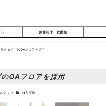
ョン
銅像制作・叙勲額
き敷きタイプのOAフロアを採用
のOAフロアを採用
カテゴリー（実績レポート）
スタッフ
納入実績