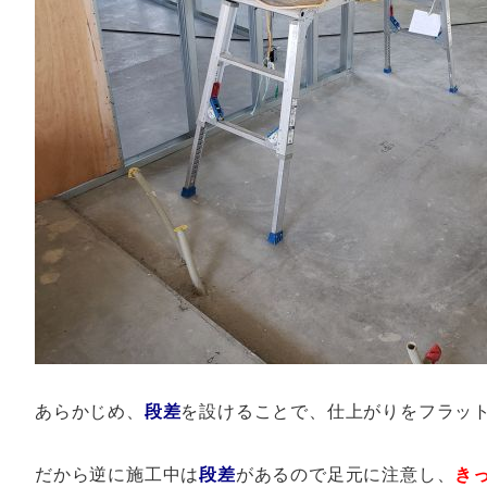
あらかじめ、
段差
を設けることで、仕上がりをフラッ
だから逆に施工中は
段差
があるので足元に注意し、
き