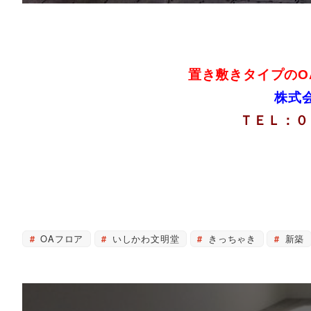
置き敷きタイプのO
株式
ＴＥＬ：０
OAフロア
いしかわ文明堂
きっちゃき
新築