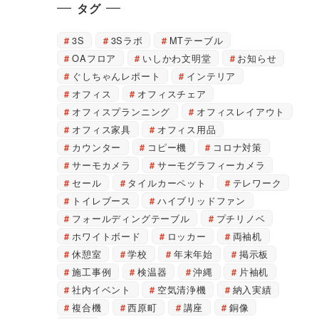
タグ
3S
3Sラボ
MTテーブル
OAフロア
いしかわ文明堂
お知らせ
ぐしちゃんレポート
インテリア
オフィス
オフィスチェア
オフィスプランニング
オフィスレイアウト
オフィス家具
オフィス用品
カウンター
コピー機
コロナ対策
サーモカメラ
サーモグラフィーカメラ
セール
タイルカーペット
テレワーク
トイレブース
ハイブリッドファン
フォールディングテーブル
プチリノベ
ホワイトボード
ロッカー
両袖机
休憩室
学校
年末年始
掲示板
施工事例
検温器
沖縄
片袖机
社内イベント
空気清浄機
納入実績
複合機
西原町
講座
銅像