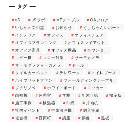
タグ
3S
3Sラボ
MTテーブル
OAフロア
いしかわ文明堂
お知らせ
ぐしちゃんレポート
インテリア
オフィス
オフィスチェア
オフィスプランニング
オフィスレイアウト
オフィス家具
オフィス用品
カウンター
コピー機
コロナ対策
サーモカメラ
サーモグラフィーカメラ
セール
タイルカーペット
テレワーク
トイレブース
ハイブリッドファン
フォールディングテーブル
プチリノベ
ホワイトボード
ロッカー
両袖机
休憩室
学校
年末年始
掲示板
施工事例
検温器
沖縄
片袖机
社内イベント
空気清浄機
納入実績
複合機
西原町
講座
銅像
黒板