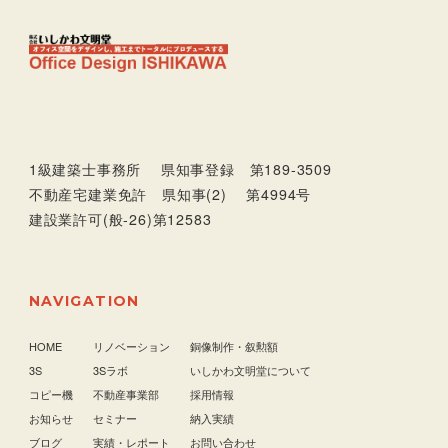
1級建築士事務所 県知事登録 第189-3509
不動産宅建業免許 県知事(2) 第4994号
建設業許可(般-26)第12583
NAVIGATION
HOME
リノベーション
銅像制作・叙勲額
3S
3Sラボ
いしかわ文明堂について
コピー機
不動産事業部
採用情報
お知らせ
セミナー
納入実績
ブログ
実績・レポート
お問い合わせ