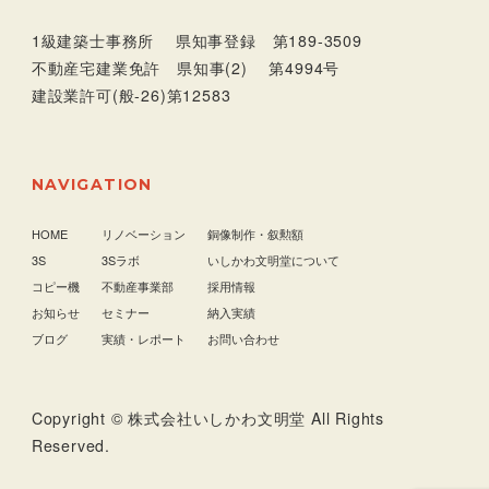
1級建築士事務所 県知事登録 第189-3509
不動産宅建業免許 県知事(2) 第4994号
建設業許可(般-26)第12583
NAVIGATION
HOME
リノベーション
銅像制作・叙勲額
3S
3Sラボ
いしかわ文明堂について
コピー機
不動産事業部
採用情報
お知らせ
セミナー
納入実績
ブログ
実績・レポート
お問い合わせ
Copyright © 株式会社いしかわ文明堂 All Rights
Reserved.