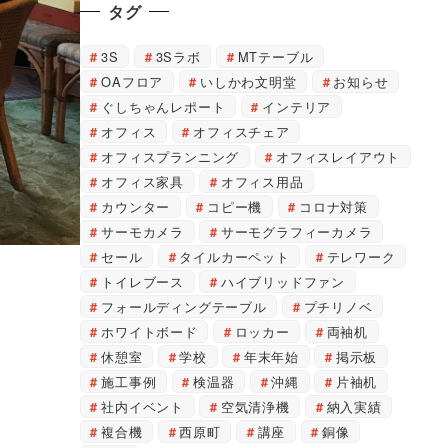
タグ
3S
3Sラボ
MTテーブル
OAフロア
いしかわ文明堂
お知らせ
ぐしちゃんレポート
インテリア
オフィス
オフィスチェア
オフィスプランニング
オフィスレイアウト
オフィス家具
オフィス用品
カウンター
コピー機
コロナ対策
サーモカメラ
サーモグラフィーカメラ
セール
タイルカーペット
テレワーク
トイレブース
ハイブリッドファン
フォールディングテーブル
プチリノベ
ホワイトボード
ロッカー
両袖机
休憩室
学校
年末年始
掲示板
施工事例
検温器
沖縄
片袖机
社内イベント
空気清浄機
納入実績
複合機
西原町
講座
銅像