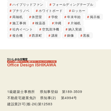
ハイブリッドファン
フォールディングテーブル
プチリノベ
ホワイトボード
ロッカー
両袖机
休憩室
学校
年末年始
掲示板
施工事例
検温器
沖縄
片袖机
社内イベント
空気清浄機
納入実績
複合機
西原町
講座
銅像
黒板
1級建築士事務所 県知事登録 第189-3509
不動産宅建業免許 県知事(2) 第4994号
建設業許可(般-26)第12583