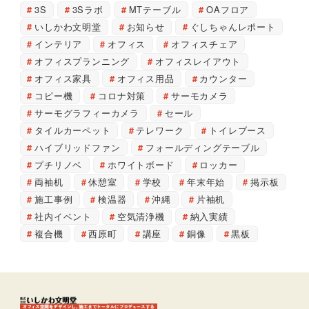
3S
3Sラボ
MTテーブル
OAフロア
いしかわ文明堂
お知らせ
ぐしちゃんレポート
インテリア
オフィス
オフィスチェア
オフィスプランニング
オフィスレイアウト
オフィス家具
オフィス用品
カウンター
コピー機
コロナ対策
サーモカメラ
サーモグラフィーカメラ
セール
タイルカーペット
テレワーク
トイレブース
ハイブリッドファン
フォールディングテーブル
プチリノベ
ホワイトボード
ロッカー
両袖机
休憩室
学校
年末年始
掲示板
施工事例
検温器
沖縄
片袖机
社内イベント
空気清浄機
納入実績
複合機
西原町
講座
銅像
黒板