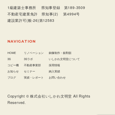
1級建築士事務所 県知事登録 第189-3509
不動産宅建業免許 県知事(2) 第4994号
建設業許可(般-26)第12583
NAVIGATION
HOME
リノベーション
銅像制作・叙勲額
3S
3Sラボ
いしかわ文明堂について
コピー機
不動産事業部
採用情報
お知らせ
セミナー
納入実績
ブログ
実績・レポート
お問い合わせ
Copyright © 株式会社いしかわ文明堂 All Rights
Reserved.