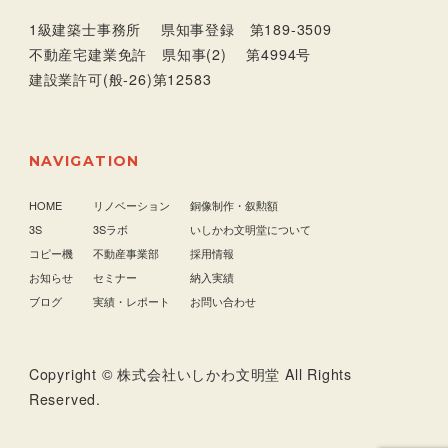
1級建築士事務所 県知事登録 第189-3509
不動産宅建業免許 県知事(2) 第4994号
建設業許可(般-26)第12583
NAVIGATION
HOME
リノベーション
銅像制作・叙勲額
3S
3Sラボ
いしかわ文明堂について
コピー機
不動産事業部
採用情報
お知らせ
セミナー
納入実績
ブログ
実績・レポート
お問い合わせ
Copyright © 株式会社いしかわ文明堂 All Rights
Reserved.