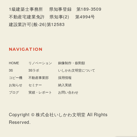
1級建築士事務所 県知事登録 第189-3509
不動産宅建業免許 県知事(2) 第4994号
建設業許可(般-26)第12583
NAVIGATION
HOME
リノベーション
銅像制作・叙勲額
3S
3Sラボ
いしかわ文明堂について
コピー機
不動産事業部
採用情報
お知らせ
セミナー
納入実績
ブログ
実績・レポート
お問い合わせ
Copyright © 株式会社いしかわ文明堂 All Rights
Reserved.