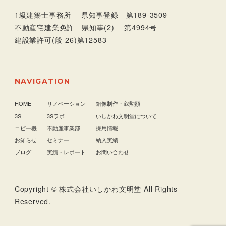
1級建築士事務所 県知事登録 第189-3509
不動産宅建業免許 県知事(2) 第4994号
建設業許可(般-26)第12583
NAVIGATION
HOME
リノベーション
銅像制作・叙勲額
3S
3Sラボ
いしかわ文明堂について
コピー機
不動産事業部
採用情報
お知らせ
セミナー
納入実績
ブログ
実績・レポート
お問い合わせ
Copyright © 株式会社いしかわ文明堂 All Rights
Reserved.