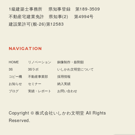
1級建築士事務所 県知事登録 第189-3509
不動産宅建業免許 県知事(2) 第4994号
建設業許可(般-26)第12583
NAVIGATION
HOME
リノベーション
銅像制作・叙勲額
3S
3Sラボ
いしかわ文明堂について
コピー機
不動産事業部
採用情報
お知らせ
セミナー
納入実績
ブログ
実績・レポート
お問い合わせ
Copyright © 株式会社いしかわ文明堂 All Rights
Reserved.